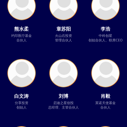
熊水柔
章苏阳
李浩
约印医疗基金
火山石投资
中科创星
合伙人
管理合伙人
创始合伙人、联席CEO
白文涛
刘博
肖毅
分享投资
启迪之星创投
英诺天使基金
创始人
总经理、主管合伙人
合伙人