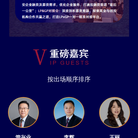
按出场顺序排序
管兴业
李辉
王丽