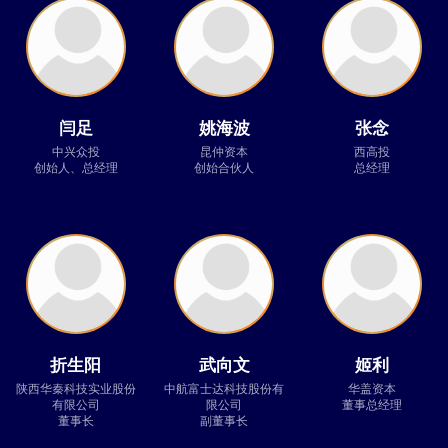
闫足
姚海波
张念
中兴众投
昆仲资本
西高投
创始人、总经理
创始合伙人
总经理
折生阳
武向文
姬利
陕西华秦科技实业股份
中航富士达科技股份有
华盖资本
有限公司
限公司
董事总经理
董事长
副董事长