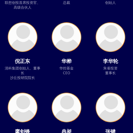
联想创投首席投资官、
总裁
创始人
高级合伙人
倪正东
华桦
李华轮
清科集团创始人、董事
华控基金
朱雀投资
长
CEO
董事长
沙丘投研院院长
廖剑锋
冉昶
张键