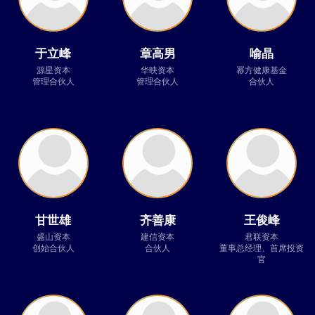
于立峰
章高男
喻晶
源星资本
华映资本
幂方健康基金
管理合伙人
管理合伙人
合伙人
甘世雄
齐善康
王俊峰
盛山资本
建信资本
君联资本
创始合伙人
合伙人
董事总经理、首席投资
官