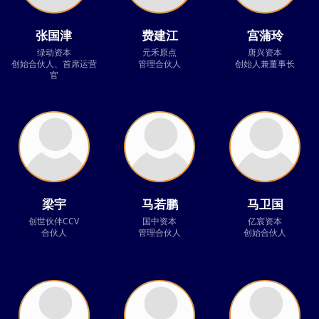
张国津
费建江
宫蒲玲
绿动资本
元禾原点
唐兴资本
创始合伙人、首席运营
管理合伙人
创始人兼董事长
官
梁宇
马若鹏
马卫国
创世伙伴CCV
国中资本
亿宸资本
合伙人
管理合伙人
创始合伙人